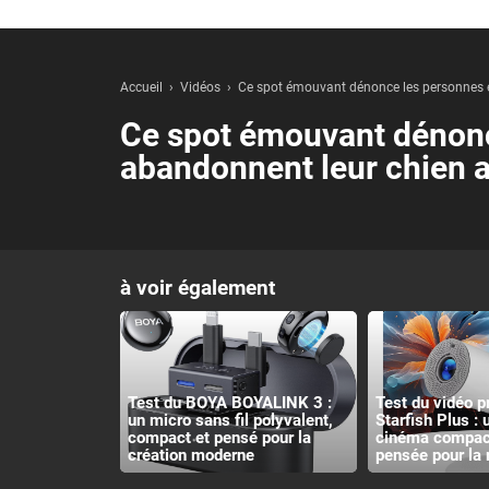
Accueil
Vidéos
Ce spot émouvant dénonce les personnes 
Ce spot émouvant dénonc
abandonnent leur chien
à voir également
Test du BOYA BOYALINK 3 :
Test du vidéo p
un micro sans fil polyvalent,
Starfish Plus :
compact et pensé pour la
cinéma compact
création moderne
pensée pour la