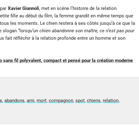
 par
Xavier Giannoli
, met en scène l’histoire de la relation
 Petite fille au début du film, la femme grandit en même temps que
tous les moments. Le chien restera à ses côtés jusqu’à ce que la
le slogan
“lorsqu’un chien abandonne son maître, ce n’est pas pour
s fait réfléchir à la relation profonde entre un homme et son
sans fil polyvalent, compact et pensé pour la création moderne
s
,
abandons
,
ami
,
mort
,
compagnon
,
spot
,
chiens
,
relation
,