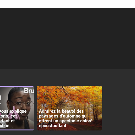
vous explique
Admirez la beauté des
toris, cet
paysages d’automne qui
rtant et
offrent un spectacle coloré
ublié
époustouflant