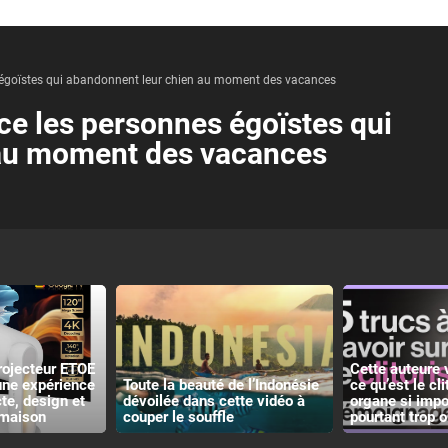
égoïstes qui abandonnent leur chien au moment des vacances
e les personnes égoïstes qui
 au moment des vacances
rojecteur ETOE
Cette auteure 
 une expérience
Toute la beauté de l’Indonésie
ce qu’est le cli
e, design et
dévoilée dans cette vidéo à
organe si impo
 maison
couper le souffle
pourtant trop o