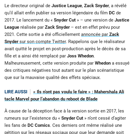
Le directeur original de
Justice League
,
Zack Snyder
, a révélé
qu’il allait enfin publier sa version légendaire du film
DC
de
2017. Le lancement du «
Snyder Cut
» – une version de
Justice
League
réalisée par
Zack Snyder
– est en effet prévu pour
2021. Cette sortie a été officiellement
annoncée par
Zack
Snyder
sur son compte Twitter
. Rappelons que le réalisateur
avait quitté le projet en post-production après le décès de sa
fille et a ainsi été remplacé par
Joss Whedon
.
Malheureusement, cette version produite par
Whedon
a essuyé
des critiques négatives tout autant sur le plan scénaristique
que sur la mauvaise qualité des effets spéciaux.
LIRE AUSSI
« Ils n’ont pas voulu le faire » : Mahershala Ali
tacle Marvel pour l’abandon du reboot de Blade
À cause de la déception face à la version sortie en 2017, les
rumeurs sur l’existence du «
Snyder Cut
» n’ont cessé d’agiter
les fans de
DC Comics
. Ces derniers ont même réalisé une
pétition sur les réseaux sociaux pour que leur demande soit