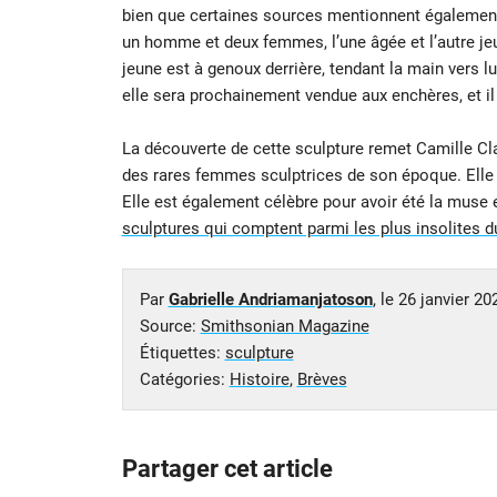
bien que certaines sources mentionnent également
un homme et deux femmes, l’une âgée et l’autre je
jeune est à genoux derrière, tendant la main vers lu
elle sera prochainement vendue aux enchères, et il 
La découverte de cette sculpture remet Camille Cla
des rares femmes sculptrices de son époque. Elle 
Elle est également célèbre pour avoir été la muse e
sculptures qui comptent parmi les plus insolites 
Par
Gabrielle Andriamanjatoson
, le
26 janvier 20
Source:
Smithsonian Magazine
Étiquettes:
sculpture
Catégories:
Histoire
,
Brèves
Partager cet article