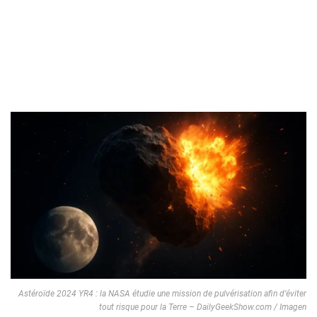
Astéroïde 2024 YR4 : la NASA étudie une mission de pulvérisation afin d’éviter
tout risque pour la Terre – DailyGeekShow.com / Imagen