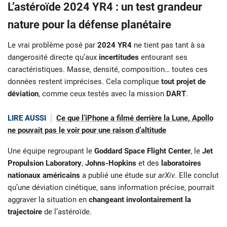
L’astéroïde 2024 YR4 : un test grandeur
nature pour la défense planétaire
Le vrai problème posé par
2024 YR4
ne tient pas tant à sa
dangerosité directe qu’aux
incertitudes
entourant ses
caractéristiques. Masse, densité, composition… toutes ces
données restent imprécises. Cela complique
tout projet de
déviation
, comme ceux testés avec la mission
DART
.
LIRE AUSSI
Ce que l’iPhone a filmé derrière la Lune, Apollo
ne pouvait pas le voir pour une raison d’altitude
Une équipe regroupant le
Goddard Space Flight Center
, le
Jet
Propulsion Laboratory
,
Johns-Hopkins
et des
laboratoires
nationaux américains
a publié une étude sur
arXiv
. Elle conclut
qu’une déviation cinétique, sans information précise, pourrait
aggraver la situation en
changeant involontairement la
trajectoire
de l’astéroïde.