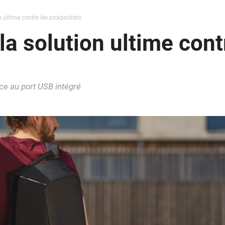
n ultime contre les pickpockets
la solution ultime cont
e au port USB intégré