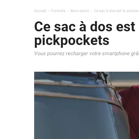
Accueil
Formats
Bons plans
Ce sac à dos est la solutio
Ce sac à dos est 
pickpockets
Vous pourrez recharger votre smartphone grâc