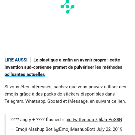
LIRE AUSSI
Le plastique a enfin un avenir propre : cette
invention sud-coréenne promet de pulvériser les méthodes
polluantes actuelles
Si vous êtes intéressés, sachez que vous pouvez utiliser ces
émojis grâce à des packs de stickers disponibles dans
Telegram, Whatsapp, Gboard et iMessage, en
suivant ce lien.
???? angry + ???? flushed =
pic.twitter.com/j5lJmPoS8N
— Emoji Mashup Bot (@EmojiMashupBot)
July 22, 2019