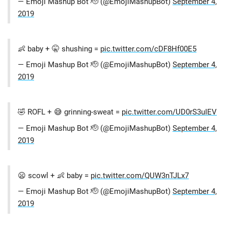
— Emoji Mashup Bot 🫡 (@EmojiMashupBot)
September 4,
2019
👶 baby + 🤫 shushing =
pic.twitter.com/cDF8Hf00E5
— Emoji Mashup Bot 🫡 (@EmojiMashupBot)
September 4,
2019
🤣 ROFL + 😅 grinning-sweat =
pic.twitter.com/UD0rS3uIEV
— Emoji Mashup Bot 🫡 (@EmojiMashupBot)
September 4,
2019
😦 scowl + 👶 baby =
pic.twitter.com/QUW3nTJLx7
— Emoji Mashup Bot 🫡 (@EmojiMashupBot)
September 4,
2019