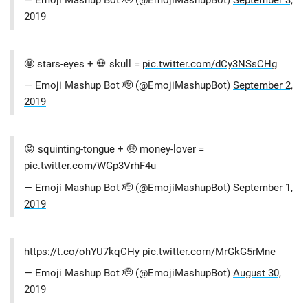
2019
🤩 stars-eyes + 💀 skull =
pic.twitter.com/dCy3NSsCHg
— Emoji Mashup Bot 🫡 (@EmojiMashupBot)
September 2,
2019
😝 squinting-tongue + 🤑 money-lover =
pic.twitter.com/WGp3VrhF4u
— Emoji Mashup Bot 🫡 (@EmojiMashupBot)
September 1,
2019
https://t.co/ohYU7kqCHy
pic.twitter.com/MrGkG5rMne
— Emoji Mashup Bot 🫡 (@EmojiMashupBot)
August 30,
2019