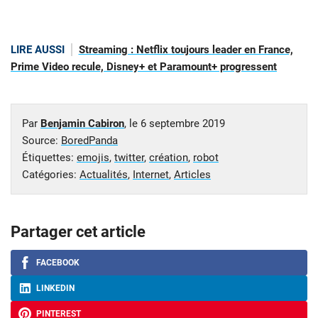
LIRE AUSSI
Streaming : Netflix toujours leader en France,
Prime Video recule, Disney+ et Paramount+ progressent
Par
Benjamin Cabiron
, le
6 septembre 2019
Source:
BoredPanda
Étiquettes:
emojis
,
twitter
,
création
,
robot
Catégories:
Actualités
,
Internet
,
Articles
Partager cet article
FACEBOOK
LINKEDIN
PINTEREST