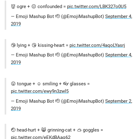
👹 ogre + 😖 confounded =
pic.twitter.com/LBK327o0U5
— Emoji Mashup Bot 🫡 (@EmojiMashupBot)
September 4,
2019
🤥 lying + 😘 kissing-heart =
pic.twitter.com/4aqoLYasrj
— Emoji Mashup Bot 🫡 (@EmojiMashupBot)
September 4,
2019
😛 tongue + ☺️ smiling + 👓 glasses =
pic.twitter.com/ewy9n3zwl5
— Emoji Mashup Bot 🫡 (@EmojiMashupBot)
September 2,
2019
🤕 head-hurt + 😸 grinning-cat + 🥽 goggles =
pic.twitter.com/eEKdBAaq62