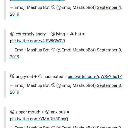
— Emoji Mashup Bot 🫡 (@EmojiMashupBot)
September 4,
2019
😡 extremely-angry + 🤥 lying + 🎩 hat =
pic.twitter.com/v4jPWICWG9
— Emoji Mashup Bot 🫡 (@EmojiMashupBot)
September 3,
2019
😾 angry-cat + 🤢 nauseated =
pic.twitter.com/qWSvYI5p1Z
— Emoji Mashup Bot 🫡 (@EmojiMashupBot)
September 3,
2019
🤐 zipper-mouth + 😰 anxious =
pic.twitter.com/YMADH3DpgQ
— Emoji Mashup Bot 🫡 (@EmojiMashupBot)
September 3,