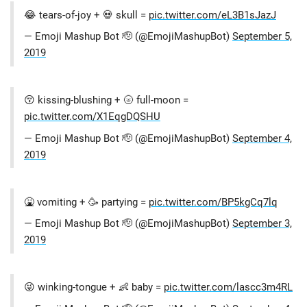
😂 tears-of-joy + 💀 skull =
pic.twitter.com/eL3B1sJazJ
— Emoji Mashup Bot 🫡 (@EmojiMashupBot)
September 5,
2019
😚 kissing-blushing + 🌝 full-moon =
pic.twitter.com/X1EqgDQSHU
— Emoji Mashup Bot 🫡 (@EmojiMashupBot)
September 4,
2019
🤮 vomiting + 🥳 partying =
pic.twitter.com/BP5kgCq7lq
— Emoji Mashup Bot 🫡 (@EmojiMashupBot)
September 3,
2019
😜 winking-tongue + 👶 baby =
pic.twitter.com/lascc3m4RL