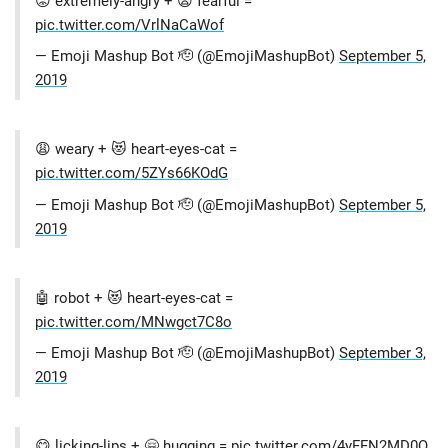
😡 extremely-angry + 😨 fearful =
pic.twitter.com/VrlNaCaWof
— Emoji Mashup Bot 🫡 (@EmojiMashupBot)
September 5,
2019
😩 weary + 😻 heart-eyes-cat =
pic.twitter.com/5ZYs66KOdG
— Emoji Mashup Bot 🫡 (@EmojiMashupBot)
September 5,
2019
🤖 robot + 😻 heart-eyes-cat =
pic.twitter.com/MNwgct7C8o
— Emoji Mashup Bot 🫡 (@EmojiMashupBot)
September 3,
2019
😋 licking-lips + 🤗 hugging =
pic.twitter.com/4yFFN2MD0Q