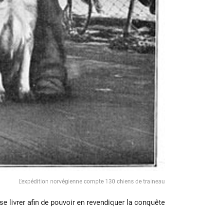
L’expédition norvégienne compte 130 chiens de traineau
se livrer afin de pouvoir en revendiquer la conquête