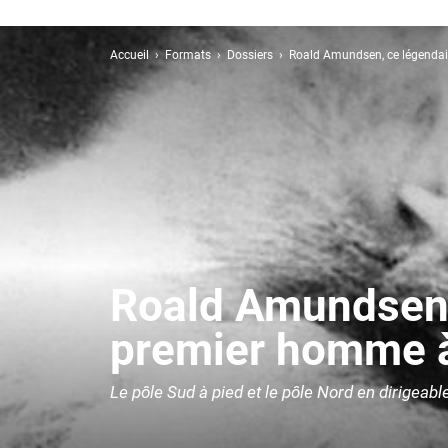
Accueil
Formats
Dossiers
Roald Amundsen, ce légendair
Roald Amundsen, 
premier homme à 
Le pôle Sud à pied et le pôle Nord en dirigeabl