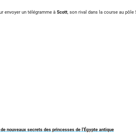
our envoyer un télégramme à
Scott
, son rival dans la course au pôle 
de nouveaux secrets des princesses de l’Égypte antique