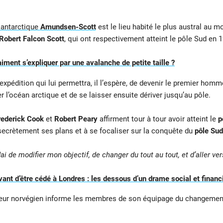
 antarctique
Amundsen-Scott
est le lieu habité le plus austral au 
Robert Falcon Scott
, qui ont respectivement atteint le pôle Sud en 
iment s’expliquer par une avalanche de petite taille ?
pédition qui lui permettra, il l’espère, de devenir le premier homm
r l’océan arctique et de se laisser ensuite dériver jusqu’au pôle.
rederick Cook
et
Robert Peary
affirment tour à tour avoir atteint le
p
ecrètement ses plans et à se focaliser sur la conquête du
pôle Sud
dai de modifier mon objectif, de changer du tout au tout, et d’aller ve
vant d’être cédé à Londres : les dessous d’un drame social et financ
ateur norvégien informe les membres de son équipage du changement