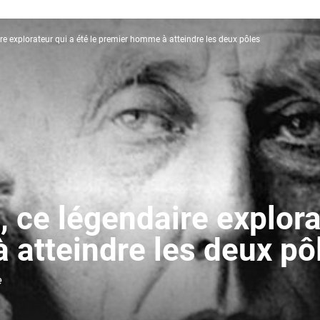
e explorateur qui a été le premier homme à atteindre les deux pôles
ce légendaire explorat
atteindre les deux pô
e