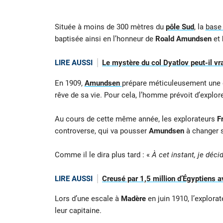
Située à moins de 300 mètres du
pôle Sud
, la
base
baptisée ainsi en l’honneur de
Roald Amundsen
et
LIRE AUSSI
Le mystère du col Dyatlov peut-il vra
En 1909,
Amundsen
prépare méticuleusement une ex
rêve de sa vie. Pour cela, l’homme prévoit d’explore
Au cours de cette même année, les explorateurs
F
controverse, qui va pousser
Amundsen
à changer s
Comme il le dira plus tard : «
À cet instant, je déci
LIRE AUSSI
Creusé par 1,5 million d’Égyptiens a
Lors d’une escale à
Madère
en juin 1910, l’explor
leur capitaine.