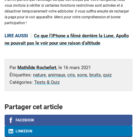
vous invitons à vérifier si certaines fonctions restrictives sont activées et à
désactiver temporairement votre adblocker. Il vous suffira ensuite de recharger
la page pour le voir apparaître. Merci pour votre compréhension et bonne
participation !
LIRE AUSSI
Ce que l’iPhone a filmé derrière la Lune, Apollo
ne pouvait pas le voir pour une raison d’altitude
Par
Mathilde Rochefort
, le
16 mars 2021
Étiquettes:
nature
,
animaux
,
cris
,
sons
,
bruits
,
quiz
Catégories:
Tests & Quiz
Partager cet article
FACEBOOK
LINKEDIN