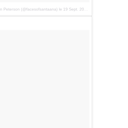
an Peterson (@facesofsantaana)
le
19 Sept. 2016 à 1 :01 PDT