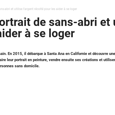
ans-abri et utilise l’argent récolté pour les aider à se loger
ortrait de sans-abri et 
aider à se loger
main. En 2015, il débarque à Santa Ana en Californie et découvre un
ire leur portrait en peinture, vendre ensuite ses créations et utilise
ersonnes sans domicile.