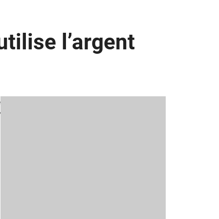
utilise l’argent
e
r