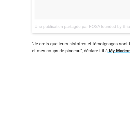
Une publication partagée par FOSA founded by Bri
“Je crois que leurs histoires et témoignages sont 
et mes coups de pinceau”, déclare-t-il à
My Modern