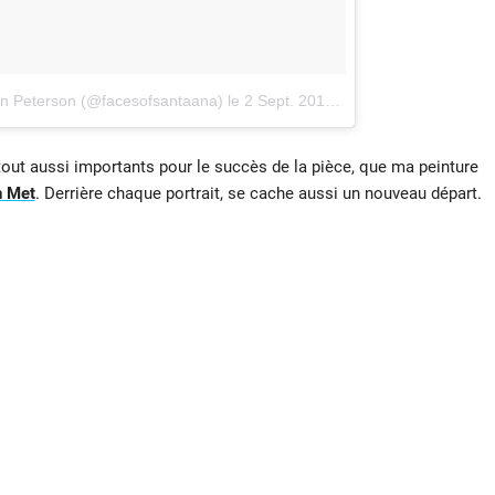
an Peterson (@facesofsantaana)
le
2 Sept. 2016 à 1 :46 PDT
tout aussi importants pour le succès de la pièce, que ma peinture
 Met
. Derrière chaque portrait, se cache aussi un nouveau départ.