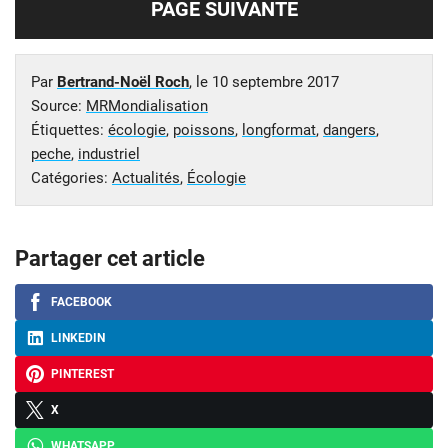
PAGE SUIVANTE
Par
Bertrand-Noël Roch
, le
10 septembre 2017
Source:
MRMondialisation
Étiquettes:
écologie
,
poissons
,
longformat
,
dangers
,
peche
,
industriel
Catégories:
Actualités
,
Écologie
Partager cet article
FACEBOOK
LINKEDIN
PINTEREST
X
WHATSAPP