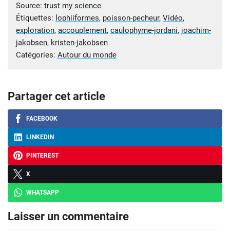
Source:
trust my science
Étiquettes:
lophiiformes
,
poisson-pecheur
,
Vidéo
,
exploration
,
accouplement
,
caulophyrne-jordani
,
joachim-
jakobsen
,
kristen-jakobsen
Catégories:
Autour du monde
Partager cet article
FACEBOOK
LINKEDIN
PINTEREST
X
WHATSAPP
Laisser un commentaire