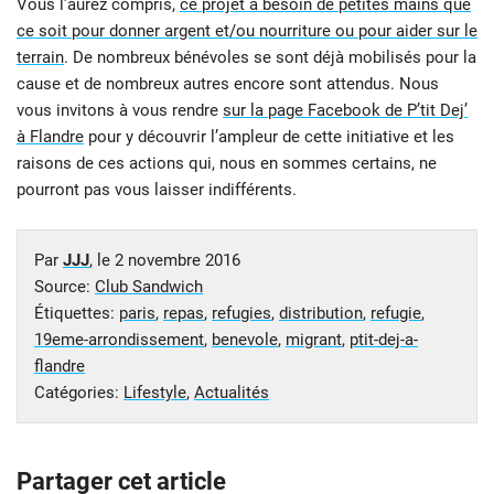
Vous l’aurez compris,
ce projet a besoin de petites mains que
ce soit pour donner argent et/ou nourriture ou pour aider sur le
terrain
. De nombreux bénévoles se sont déjà mobilisés pour la
cause et de nombreux autres encore sont attendus. Nous
vous invitons à vous rendre
sur la page Facebook de P’tit Dej’
à Flandre
pour y découvrir l’ampleur de cette initiative et les
raisons de ces actions qui, nous en sommes certains, ne
pourront pas vous laisser indifférents.
Par
JJJ
, le
2 novembre 2016
Source:
Club Sandwich
Étiquettes:
paris
,
repas
,
refugies
,
distribution
,
refugie
,
19eme-arrondissement
,
benevole
,
migrant
,
ptit-dej-a-
flandre
Catégories:
Lifestyle
,
Actualités
Partager cet article