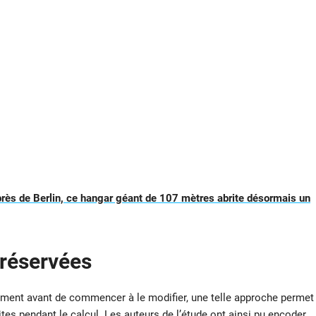
 près de Berlin, ce hangar géant de 107 mètres abrite désormais un
préservées
ument avant de commencer à le modifier, une telle approche permet
ites pendant le calcul. Les auteurs de l’étude ont ainsi pu encoder