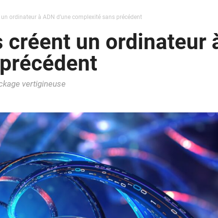
t un ordinateur à ADN d’une complexité sans précédent
s créent un ordinateur
 précédent
ockage vertigineuse