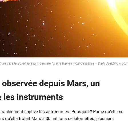
llure vers le Soleil, laissant derrière lui une traînée incandescente – DailyGeekShow.co
e observée depuis Mars, un
 les instruments
 rapidement captivé les astronomes. Pourquoi ? Parce qu’elle ne
rs qu’elle frôlait Mars à 30 millions de kilomètres, plusieurs