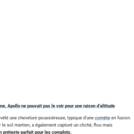
une, Apollo ne pouvait pas le voir pour une raison d’altitude
révélé une chevelure poussiéreuse, typique d’une
comète
en fusion.
 le sol martien, a également capturé un cliché, flou mais
n prétexte parfait pour les complots.