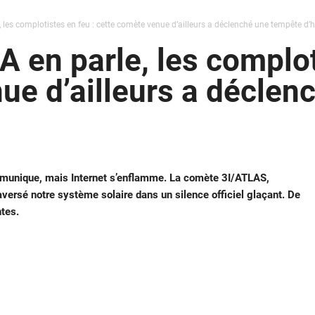
 les complotistes en feu : cette comète venue d’ailleurs a déclenché une tempête d’h
 en parle, les complot
ue d’ailleurs a décle
mmunique, mais Internet s’enflamme. La comète 3I/ATLAS,
raversé notre système solaire dans un silence officiel glaçant. De
ntes.