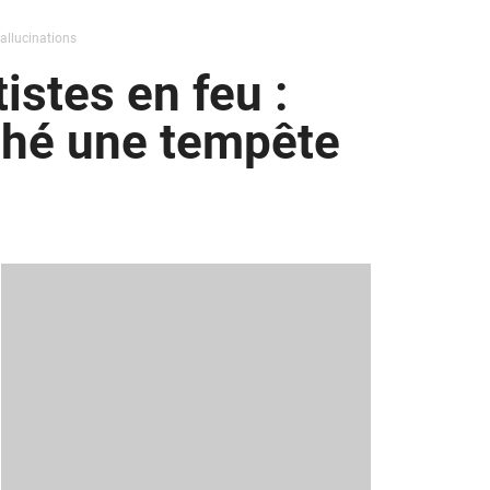
allucinations
istes en feu :
nché une tempête