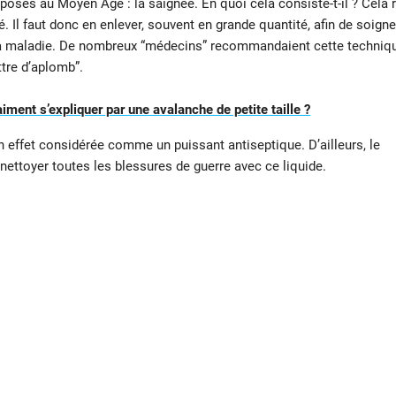
osés au Moyen Âge : la saignée. En quoi cela consiste-t-il ? Cela r
Il faut donc en enlever, souvent en grande quantité, afin de soigner
par la maladie. De nombreux “médecins” recommandaient cette techniq
tre d’aplomb”.
iment s’expliquer par une avalanche de petite taille ?
 en effet considérée comme un puissant antiseptique. D’ailleurs, le
ttoyer toutes les blessures de guerre avec ce liquide.