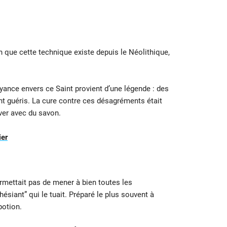
en que cette technique existe depuis le Néolithique,
royance envers ce Saint provient d’une légende : des
t guéris. La cure contre ces désagréments était
ver avec du savon.
ier
rmettait pas de mener à bien toutes les
ésiant” qui le tuait. Préparé le plus souvent à
potion.