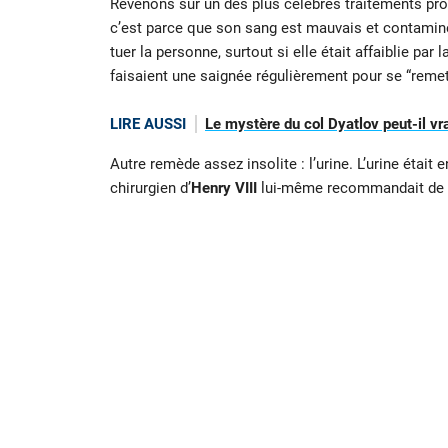
Revenons sur un des plus célèbres traitements prop
c’est parce que son sang est mauvais et contaminé. 
tuer la personne, surtout si elle était affaiblie 
faisaient une saignée régulièrement pour se “remet
LIRE AUSSI
Le mystère du col Dyatlov peut-il vra
Autre remède assez insolite : l’urine. L’urine était
chirurgien d’
Henry VIII
lui-même recommandait de ne