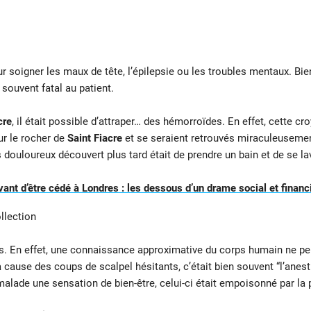
ur soigner les maux de tête, l’épilepsie ou les troubles mentaux. Bi
souvent fatal au patient.
cre
, il était possible d’attraper… des hémorroïdes. En effet, cette c
ur le rocher de
Saint Fiacre
et se seraient retrouvés miraculeusemen
 douloureux découvert plus tard était de prendre un bain et de se la
vant d’être cédé à Londres : les dessous d’un drame social et financ
es. En effet, une connaissance approximative du corps humain ne pe
cause des coups de scalpel hésitants, c’était bien souvent “l’anesth
alade une sensation de bien-être, celui-ci était empoisonné par la 