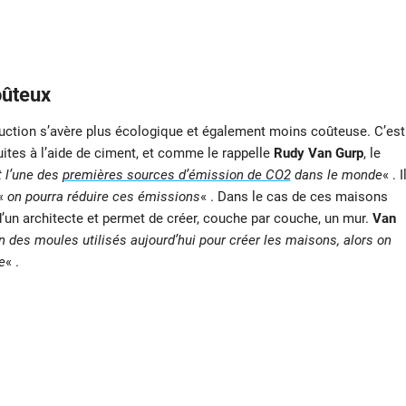
oûteux
ruction s’avère plus écologique et également moins coûteuse. C’est
ruites à l’aide de ciment, et comme le rappelle
Rudy Van Gurp
, le
t l’une des
premières sources d’émission de CO2
dans le monde
« . I
 «
on pourra réduire ces émissions
« . Dans le cas de ces maisons
d’un architecte et permet de créer, couche par couche, un mur.
Van
n des moules utilisés aujourd’hui pour créer les maisons, alors on
e
« .