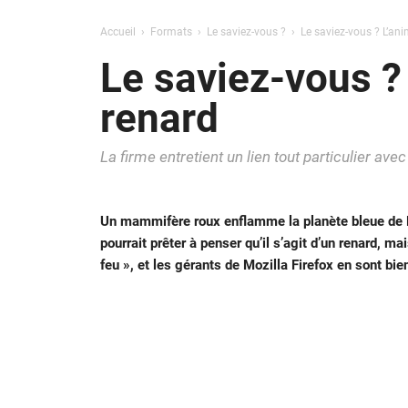
Accueil
Formats
Le saviez-vous ?
Le saviez-vous ? L’ani
Le saviez-vous ? 
renard
La firme entretient un lien tout particulier ave
Un mammifère roux enflamme la planète bleue de Fi
pourrait prêter à penser qu’il s’agit d’un renard, m
feu », et les gérants de Mozilla Firefox en sont bi