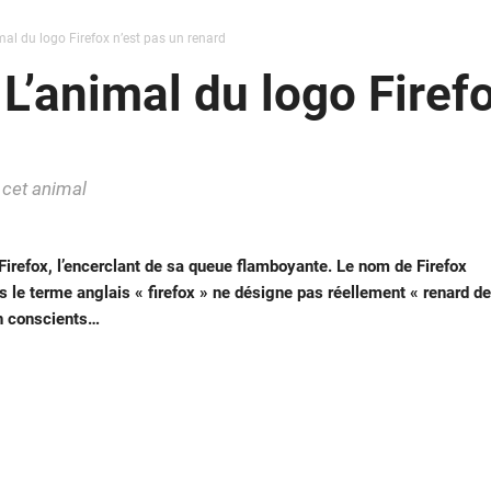
mal du logo Firefox n’est pas un renard
L’animal du logo Firefo
c cet animal
refox, l’encerclant de sa queue flamboyante. Le nom de Firefox
ais le terme anglais « firefox » ne désigne pas réellement « renard de
en conscients…