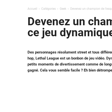
Accueil
Catégories
Geek
Devenez un champion de l’esqu
Devenez un champ
ce jeu dynamique
Des personnages résolument street et tous différe
hop, Lethal League est un bonbon de jeu vidéo. Dyn
petits moments de divertissement comme de longues 
gagné
. Cela vous semble facile ? Eh bien détromp