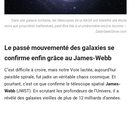
Dans une galaxie lointaine, les télescopes de la NASA ont identifié une étoile
noire aux propriétés inattendues, peut-être liée à un phénomène encore inconnu –
DailyGeekShow.com
Le passé mouvementé des galaxies se
confirme enfin grâce au James-Webb
C’est difficile à croire, mais notre Voie lactée, aujourd’hui
paisible spirale, fut jadis un véritable chaos cosmique. Et
pourtant, c’est ce que confirme le télescope spatial
James-
Webb
(JWST). En scrutant les profondeurs de l’Univers, il a
révélé des galaxies vieilles de plus de 12 milliards d’années.