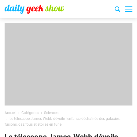
Accueil
Catégories
Sciences
Le télescope James-Webb dévoile l’enfance déchaînée des galaxies :
fusions, gaz fous et étoiles en furie