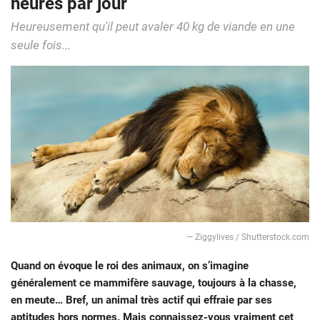
heures par jour
Heureusement qu'il peut avaler 40 kg de viande en une
seule fois...
―
Ziggylives / Shutterstock.com
Quand on évoque le roi des animaux, on s’imagine
généralement ce mammifère sauvage, toujours à la chasse,
en meute… Bref, un animal très actif qui effraie par ses
aptitudes hors normes. Mais connaissez-vous vraiment cet