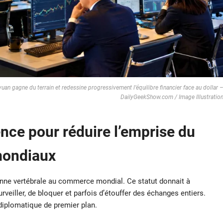
an gagne du terrain et redessine progressivement l’équilibre financier face au dollar 
DailyGeekShow.com / Image Illustratio
nce pour réduire l’emprise du
mondiaux
onne vertébrale au commerce mondial. Ce statut donnait à
rveiller, de bloquer et parfois d’étouffer des échanges entiers.
iplomatique de premier plan.