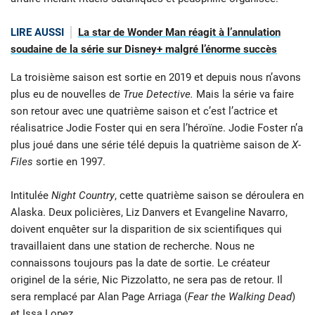
LIRE AUSSI
La star de Wonder Man réagit à l’annulation
soudaine de la série sur Disney+ malgré l’énorme succès
La troisième saison est sortie en 2019 et depuis nous n’avons
plus eu de nouvelles de
True Detective.
Mais la série va faire
son retour avec une quatrième saison et c’est l’actrice et
réalisatrice Jodie Foster qui en sera l’héroïne. Jodie Foster n’a
plus joué dans une série télé depuis la quatrième saison de
X-
Files
sortie en 1997.
Intitulée
Night Country
, cette quatrième saison se déroulera en
Alaska. Deux policières, Liz Danvers et Evangeline Navarro,
doivent enquêter sur la disparition de six scientifiques qui
travaillaient dans une station de recherche. Nous ne
connaissons toujours pas la date de sortie. Le créateur
originel de la série, Nic Pizzolatto, ne sera pas de retour. Il
sera remplacé par Alan Page Arriaga (
Fear the Walking Dead
)
et Issa Lopez.