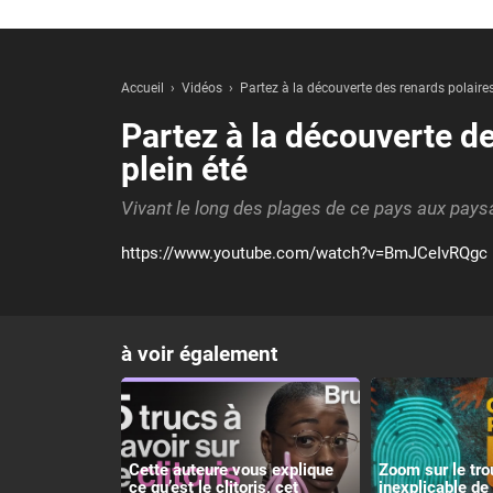
Accueil
Vidéos
Partez à la découverte des renards polaires
Partez à la découverte de
plein été
Vivant le long des plages de ce pays aux paysa
https://www.youtube.com/watch?v=BmJCeIvRQgc
à voir également
Cette auteure vous explique
Zoom sur le tro
ce qu’est le clitoris, cet
inexplicable de 