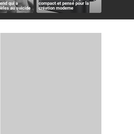
rend qui a
compact et pensé pour la
èles au suicide
création moderne