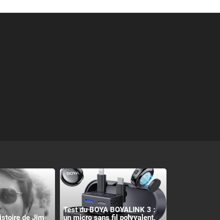
Test du BOYA BOYALINK 3 :
histoire de Jim
un micro sans fil polyvalent,