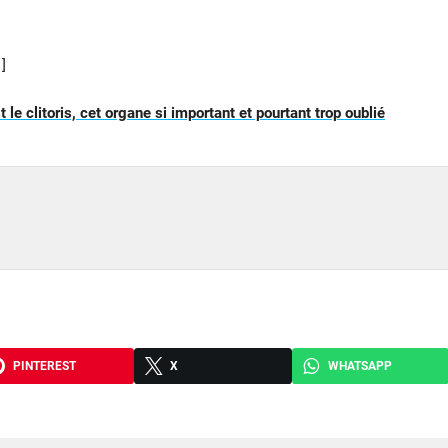
]
 le clitoris, cet organe si important et pourtant trop oublié
PINTEREST
X
WHATSAPP