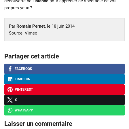
découverte de l’
Islande
pour apprécier ce spectacle de vos
propres yeux ?
Par
Romain Pernet
, le
18 juin 2014
Source:
Vimeo
Partager cet article
FACEBOOK
LINKEDIN
PINTEREST
X
WHATSAPP
Laisser un commentaire