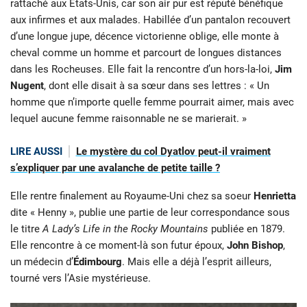
rattaché aux États-Unis, car son air pur est réputé bénéfique
aux infirmes et aux malades. Habillée d’un pantalon recouvert
d’une longue jupe, décence victorienne oblige, elle monte à
cheval comme un homme et parcourt de longues distances
dans les Rocheuses. Elle fait la rencontre d’un hors-la-loi,
Jim
Nugent
, dont elle disait à sa sœur dans ses lettres : « Un
homme que n’importe quelle femme pourrait aimer, mais avec
lequel aucune femme raisonnable ne se marierait. »
LIRE AUSSI
Le mystère du col Dyatlov peut-il vraiment
s’expliquer par une avalanche de petite taille ?
Elle rentre finalement au Royaume-Uni chez sa soeur
Henrietta
dite « Henny », publie une partie de leur correspondance sous
le titre
A Lady’s Life in the Rocky Mountains
publiée en 1879.
Elle rencontre à ce moment-là son futur époux,
John Bishop
,
un médecin d’
Édimbourg
. Mais elle a déjà l’esprit ailleurs,
tourné vers l’Asie mystérieuse.