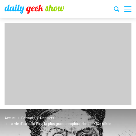
Accueil
Formats
Dossiers
La vie d’Isabella Bird, la plus grande exploratrice du XIXe siècle