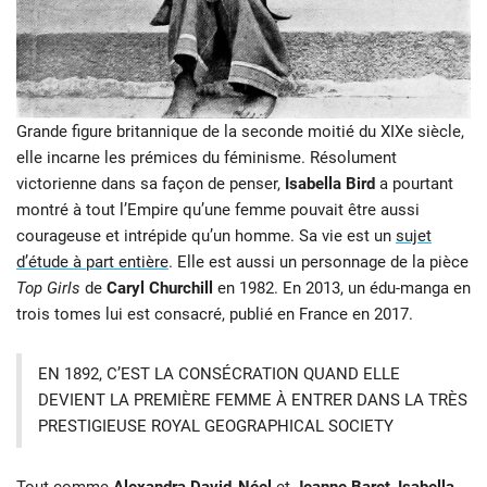
Grande figure britannique de la seconde moitié du XIXe siècle,
elle incarne les prémices du féminisme. Résolument
victorienne dans sa façon de penser,
Isabella Bird
a pourtant
montré à tout l’Empire qu’une femme pouvait être aussi
courageuse et intrépide qu’un homme. Sa vie est un
sujet
d’étude à part entière
. Elle est aussi un personnage de la pièce
Top Girls
de
Caryl Churchill
en 1982. En 2013, un édu-manga en
trois tomes lui est consacré, publié en France en 2017.
EN 1892, C’EST LA CONSÉCRATION QUAND ELLE
DEVIENT LA PREMIÈRE FEMME À ENTRER DANS LA TRÈS
PRESTIGIEUSE ROYAL GEOGRAPHICAL SOCIETY
Tout comme
Alexandra David-Néel
et
Jeanne Baret
,
Isabella