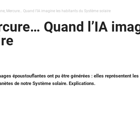
ne, Mercure… Quand l’IA imagine les habitants du Système solaire
cure… Quand l’IA imag
ire
 images époustouflantes ont pu être générées : elles représentent les
lanètes de notre Système solaire. Explications.