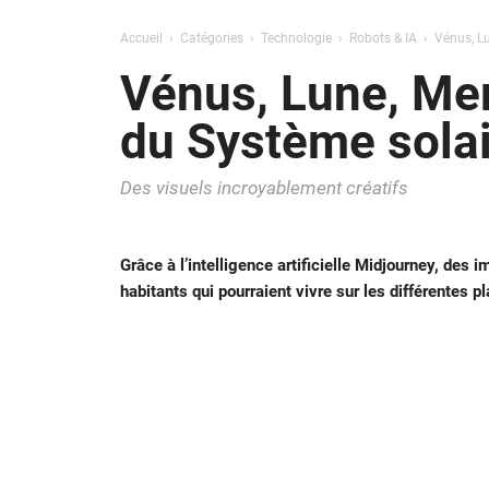
Accueil
Catégories
Technologie
Robots & IA
Vénus, Lu
Vénus, Lune, Mer
du Système sola
Des visuels incroyablement créatifs
Grâce à l’intelligence artificielle Midjourney, des
habitants qui pourraient vivre sur les différentes p