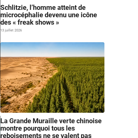
Schlitzie, l’homme atteint de
microcéphalie devenu une icône
des « freak shows »
13 juillet 2026
y
r
La Grande Muraille verte chinoise
montre pourquoi tous les
reboisements ne se valent pas