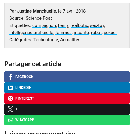
Par
Justine Manchuelle
, le
7 avril 2018
Source:
Science Post
Étiquettes:
compagnon
,
henry
,
realbotix
,
sex-toy
,
intelligence artificielle
,
femmes
,
insolite
,
robot
,
sexuel
Catégories:
Technologie
,
Actualités
Partager cet article
FACEBOOK
LINKEDIN
PINTEREST
X
WHATSAPP
Laisser un commentaire