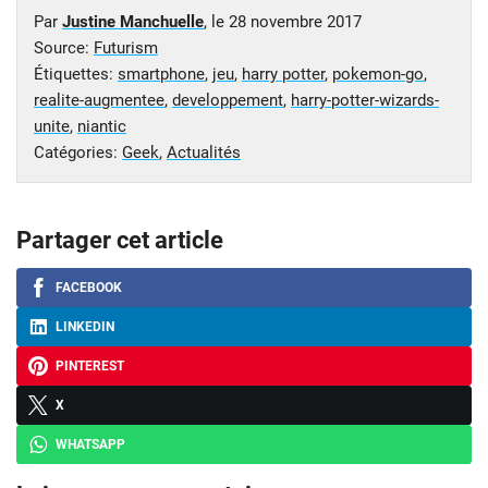
Par
Justine Manchuelle
, le
28 novembre 2017
Source:
Futurism
Étiquettes:
smartphone
,
jeu
,
harry potter
,
pokemon-go
,
realite-augmentee
,
developpement
,
harry-potter-wizards-
unite
,
niantic
Catégories:
Geek
,
Actualités
Partager cet article
FACEBOOK
LINKEDIN
PINTEREST
X
WHATSAPP