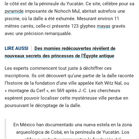
le côté est de la péninsule du Yucatán. Ce site, célèbre pour sa
pyramide
imposante de Nohoch Mul, abritait autrefois une
piscine, où la dalle a été exhumée. Mesurant environ 11
mètres carrés, celle-ci présente 123 glyphes
mayas
gravés
avec une précision remarquable.
LIRE AUSSI
Des momies redécouvertes révèlent de
nouveaux secrets des princesses de l’Égypte antique
Les experts commencent tout juste à déchiffrer ces
inscriptions. Ils ont découvert qu’une partie de la dalle raconte
l’histoire de la fondation d’une ville appelée Keh Witz Nal, ou
« montagne du Cerf », en 569 après J.-C. Les chercheurs
espèrent pouvoir localiser cette mystérieuse ville perdue en
poursuivant le décryptage de la dalle.
En México han documentado una nueva estela en la zona
arqueológica de Cobá, en la península de Yucatán. Los