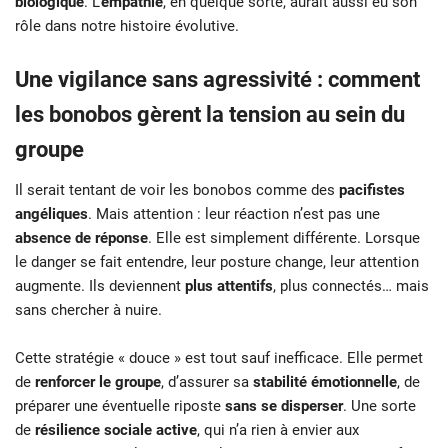
biologique
. L’
empathie
, en quelque sorte, aurait aussi eu son
rôle dans notre histoire évolutive.
Une vigilance sans agressivité : comment
les bonobos gèrent la tension au sein du
groupe
Il serait tentant de voir les bonobos comme des
pacifistes
angéliques
. Mais attention : leur réaction n’est pas une
absence de réponse
. Elle est simplement différente. Lorsque
le danger se fait entendre, leur posture change, leur attention
augmente. Ils deviennent
plus attentifs
, plus connectés… mais
sans chercher à nuire.
Cette stratégie « douce » est tout sauf inefficace. Elle permet
de
renforcer le groupe
, d’assurer sa
stabilité émotionnelle
, de
préparer une éventuelle riposte
sans se disperser
. Une sorte
de
résilience sociale active
, qui n’a rien à envier aux