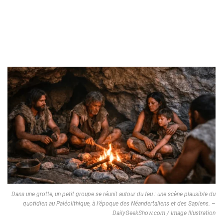
Dans une grotte, un petit groupe se réunit autour du feu : une scène plausible du
quotidien au Paléolithique, à l’époque des Néandertaliens et des Sapiens. –
DailyGeekShow.com / Image Illustration