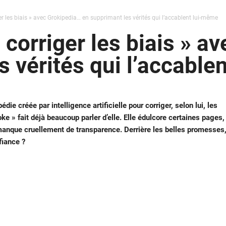
r les biais » avec Grokipedia… en supprimant les vérités qui l’accablent lui-même
 corriger les biais » a
s vérités qui l’accable
ie créée par intelligence artificielle pour corriger, selon lui, les
ke » fait déjà beaucoup parler d’elle. Elle édulcore certaines pages,
anque cruellement de transparence. Derrière les belles promesses
fiance ?