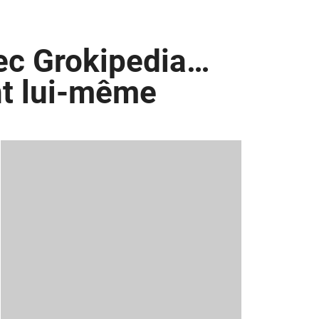
vec Grokipedia…
nt lui-même
,