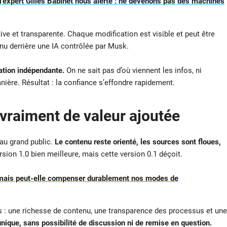
l’expert Gilles Babinet nous alerte : ne devenons pas des machines
e et transparente. Chaque modification est visible et peut être
enu derrière une IA contrôlée par Musk.
tion indépendante.
On ne sait pas d’où viennent les infos, ni
nière. Résultat : la confiance s’effondre rapidement.
s vraiment de valeur ajoutée
au grand public.
Le contenu reste orienté, les sources sont floues,
ion 1.0 bien meilleure, mais cette version 0.1 déçoit.
, mais peut-elle compenser durablement nos modes de
 : une richesse de contenu, une transparence des processus et une
nique, sans possibilité de discussion ni de remise en question.