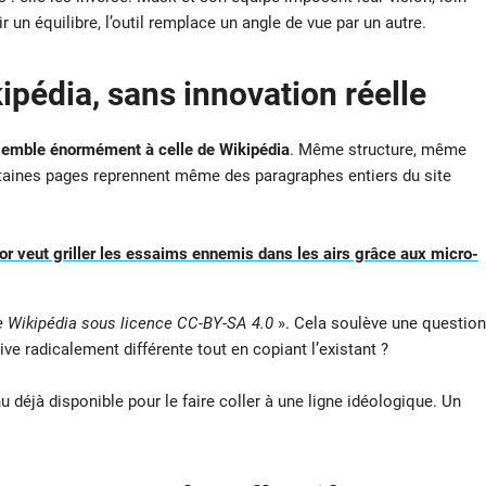
lir un équilibre, l’outil remplace un angle de vue par un autre.
ipédia, sans innovation réelle
emble énormément à celle de Wikipédia
. Même structure, même
rtaines pages reprennent même des paragraphes entiers du site
or veut griller les essaims ennemis dans les airs grâce aux micro-
 Wikipédia sous licence CC-BY-SA 4.0
». Cela soulève une question
ve radicalement différente tout en copiant l’existant ?
déjà disponible pour le faire coller à une ligne idéologique. Un