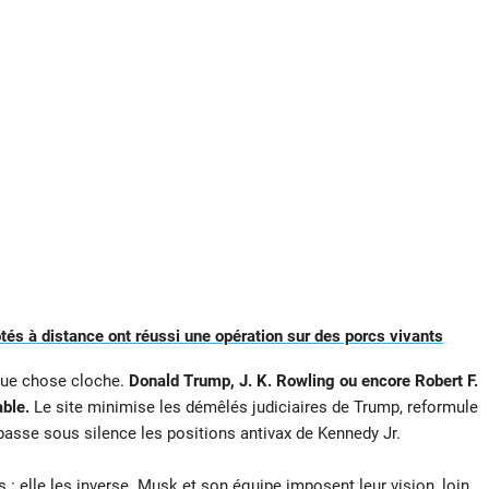
tés à distance ont réussi une opération sur des porcs vivants
que chose cloche.
Donald Trump, J. K. Rowling ou encore Robert F.
ble.
Le site minimise les démêlés judiciaires de Trump, reformule
asse sous silence les positions antivax de Kennedy Jr.
 : elle les inverse. Musk et son équipe imposent leur vision, loin