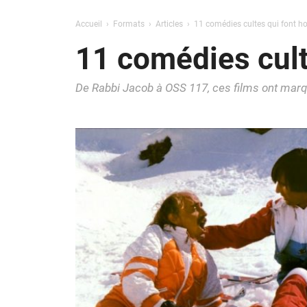
Accueil
Formats
Articles
11 comédies cultes qui font h
11 comédies cult
De Rabbi Jacob à OSS 117, ces films ont marq