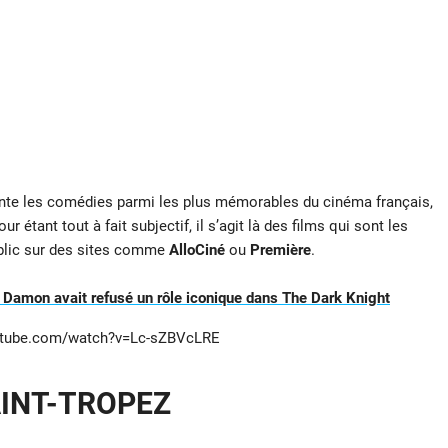
sente les comédies parmi les plus mémorables du cinéma français,
r étant tout à fait subjectif, il s’agit là des films qui sont les
blic sur des sites comme
AlloCiné
ou
Première
.
 Damon avait refusé un rôle iconique dans The Dark Knight
utube.com/watch?v=Lc-sZBVcLRE
AINT-TROPEZ