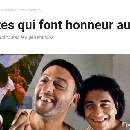
onneur au cinéma français
es qui font honneur a
ué toutes les générations