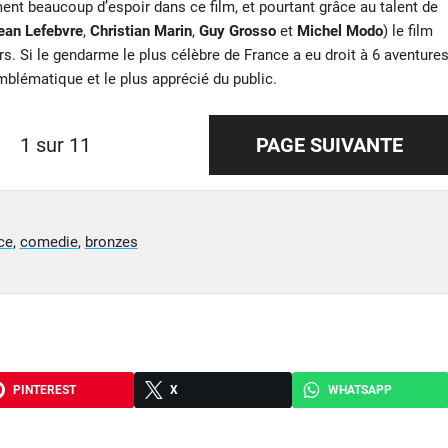
ent beaucoup d’espoir dans ce film, et pourtant grâce au talent de
ean Lefebvre
,
Christian Marin
,
Guy Grosso
et
Michel Modo
) le film
s. Si le gendarme le plus célèbre de France a eu droit à 6 aventure
emblématique et le plus apprécié du public.
1 sur 11
PAGE SUIVANTE
ce
,
comedie
,
bronzes
PINTEREST
X
WHATSAPP