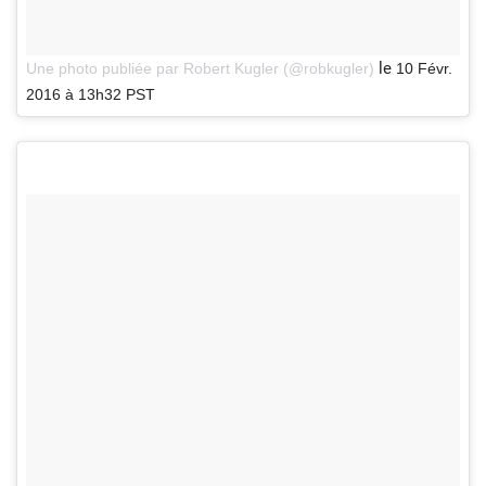
le
Une photo publiée par Robert Kugler (@robkugler)
10 Févr.
2016 à 13h32 PST