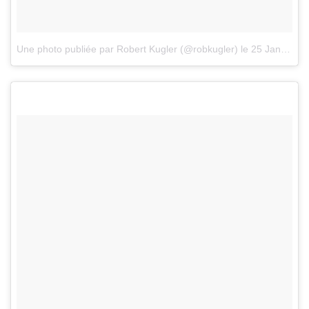
Une photo publiée par Robert Kugler (@robkugler)
le
25 Janv. 2016 à 14h22 PST