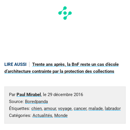
LIRE AUSSI
Trente ans après, la BnF reste un cas d’école
d’architecture contrainte par la protection des collections
Par
Paul Mirabel
, le
29 décembre 2016
Source:
Boredpanda
Étiquettes:
chien
,
amour
,
voyage
,
cancer
,
malade
,
labrador
Catégories:
Actualités
,
Monde