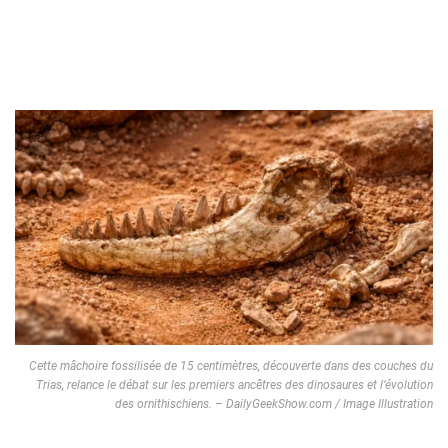
Cette mâchoire fossilisée de 15 centimètres, découverte dans des couches du
Trias, relance le débat sur les premiers ancêtres des dinosaures et l’évolution
des ornithischiens. – DailyGeekShow.com / Image Illustration