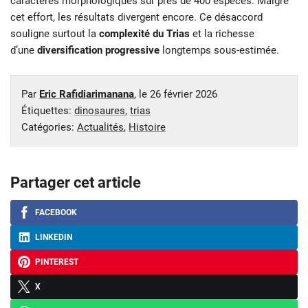
caractères morphologiques sur près de 400 espèces. Malgré
cet effort, les résultats divergent encore. Ce désaccord
souligne surtout la
complexité du Trias
et la richesse
d’une
diversification progressive
longtemps sous-estimée.
Par
Eric Rafidiarimanana
, le
26 février 2026
Étiquettes:
dinosaures
,
trias
Catégories:
Actualités
,
Histoire
Partager cet article
FACEBOOK
LINKEDIN
PINTEREST
X