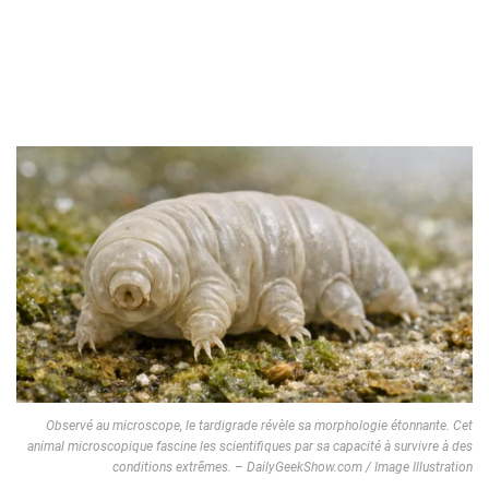
Observé au microscope, le tardigrade révèle sa morphologie étonnante. Cet
animal microscopique fascine les scientifiques par sa capacité à survivre à des
conditions extrêmes. – DailyGeekShow.com / Image Illustration