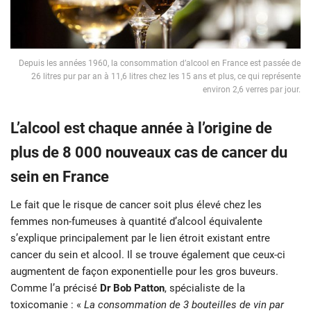
Depuis les années 1960, la consommation d’alcool en France est passée de
26 litres pur par an à 11,6 litres chez les 15 ans et plus, ce qui représente
environ 2,6 verres par jour.
L’alcool est chaque année à l’origine de
plus de 8 000 nouveaux cas de cancer du
sein en France
Le fait que le risque de cancer soit plus élevé chez les
femmes non-fumeuses à quantité d’alcool équivalente
s’explique principalement par le lien étroit existant entre
cancer du sein et alcool. Il se trouve également que ceux-ci
augmentent de façon exponentielle pour les gros buveurs.
Comme l’a précisé
Dr Bob Patton
, spécialiste de la
toxicomanie : «
La consommation de 3 bouteilles de vin par