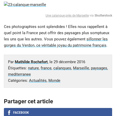
Une calanque près de Marseille
via
Shutterstock
Ces photographies sont splendides ! Elles nous rappellent à
quel point la France peut offrir des paysages plus somptueux
les uns que les autres. Vous pouvez également
sillonner les
gorges du Verdon, ce véritable joyau du patrimoine français
.
Par
Mathilde Rochefort
, le
29 décembre 2016
Étiquettes:
nature
,
france
,
calanques
,
Marseille
,
paysages
,
mediterranee
Catégories:
Actualités
,
Monde
Partager cet article
FACEBOOK