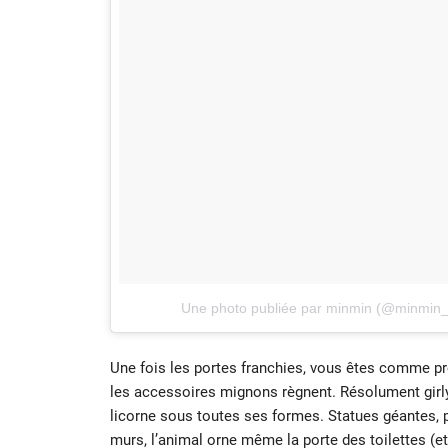
Une photo publiée par minmin (@minmin
Une fois les portes franchies, vous êtes comme p
les accessoires mignons règnent. Résolument girly, 
licorne sous toutes ses formes. Statues géantes, 
murs, l’animal orne même la porte des toilettes (e