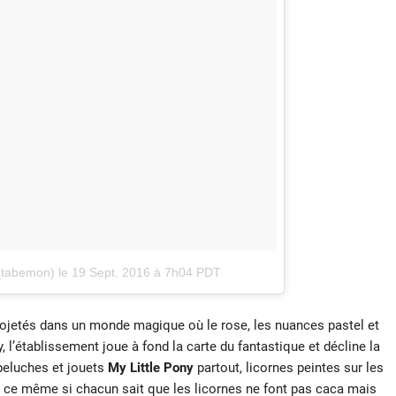
_tabemon)
le
19 Sept. 2016 à 7h04 PDT
rojetés dans un monde magique où le rose, les nuances pastel et
l’établissement joue à fond la carte du fantastique et décline la
peluches et jouets
My Little Pony
partout, licornes peintes sur les
t ce même si chacun sait que les licornes ne font pas caca mais