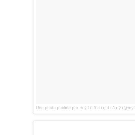
Une photo publiée par m ÿ f ö ö d i ę d i ā r ÿ (@my