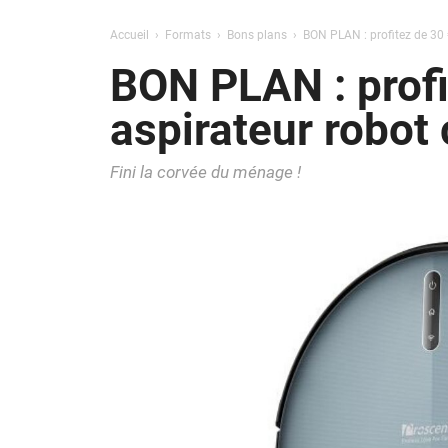
Accueil
Formats
Bons plans
BON PLAN : profitez de 30 
BON PLAN : profi
aspirateur robot
Fini la corvée du ménage !