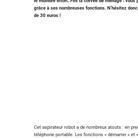
le moindre effort. Fini la corvée de ménage : vous 
grâce à ses nombreuses fonctions.
N’hésitez donc 
de 30 euros !
Cet aspirateur robot a de nombreux atouts : en prem
téléphone portable. Les fonctions « démarrer » et «