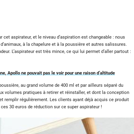
cet aspirateur, et le niveau d’aspiration est changeable : nous
’animaux, à la chapelure et à la poussière et autres salissures.
ur. L’aspirateur est très mince, ce qui lui permet d’aller partout :
une, Apollo ne pouvait pas le voir pour une raison d’altitude
poussière, au grand volume de 400 ml et par ailleurs séparé du
x volumes pratiques à retirer et réinstaller, et dont la conception
t remplir régulièrement. Les clients ayant déjà acquis ce produit
 ces 30 euros de réduction sur ce super aspirateur !