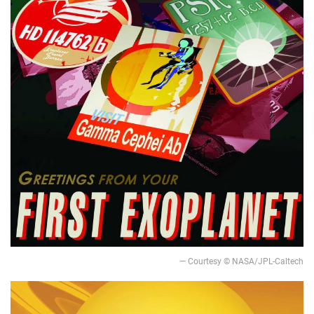
— Courtesy © NASA/JPL-Caltech