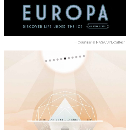
— Courtesy © NASA/JPL-Caltech