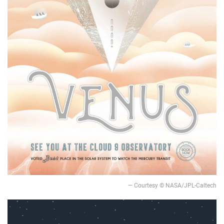
— Courtesy © NASA/JPL-Caltech