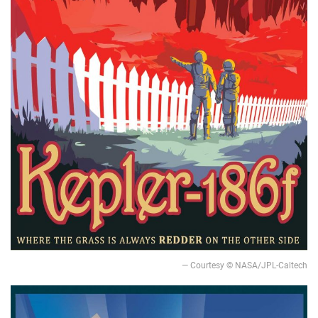
— Courtesy © NASA/JPL-Caltech