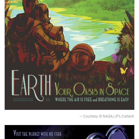
— Courtesy © NASA/JPL-Caltech