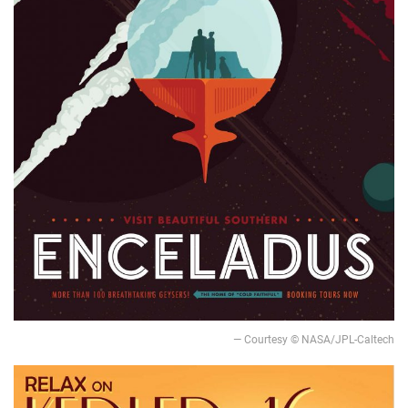
— Courtesy © NASA/JPL-Caltech