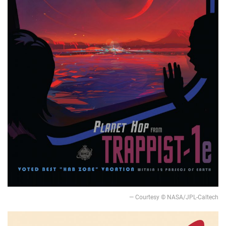
— Courtesy © NASA/JPL-Caltech