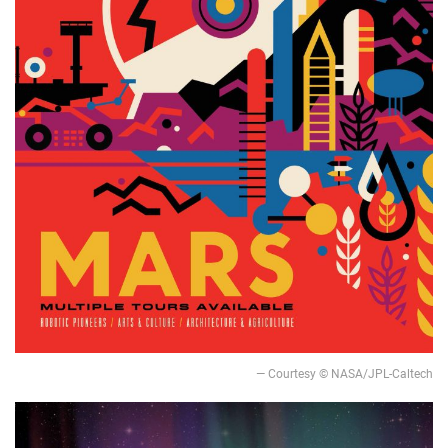
— Courtesy © NASA/JPL-Caltech