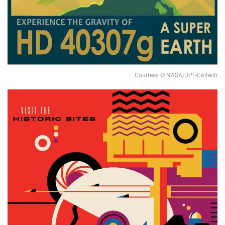
— Courtesy © NASA/JPL-Caltech