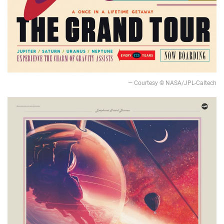
— Courtesy © NASA/JPL-Caltech