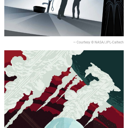
— Courtesy © NASA/JPL-Caltech