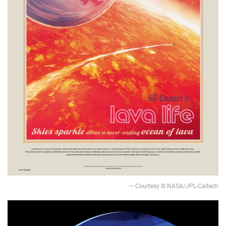
— Courtesy © NASA/JPL-Caltech