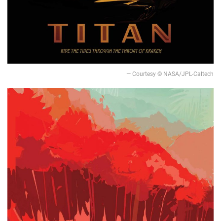
— Courtesy © NASA/JPL-Caltech