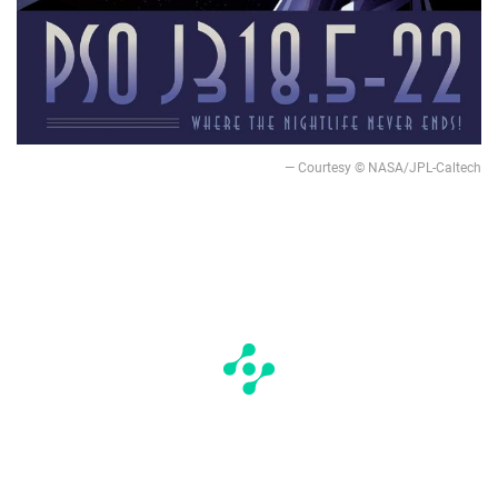
— Courtesy © NASA/JPL-Caltech