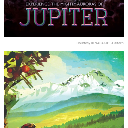
— Courtesy © NASA/JPL-Caltech