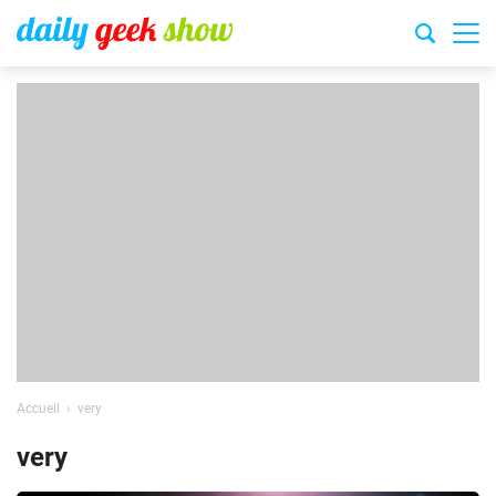
Accueil
very
very