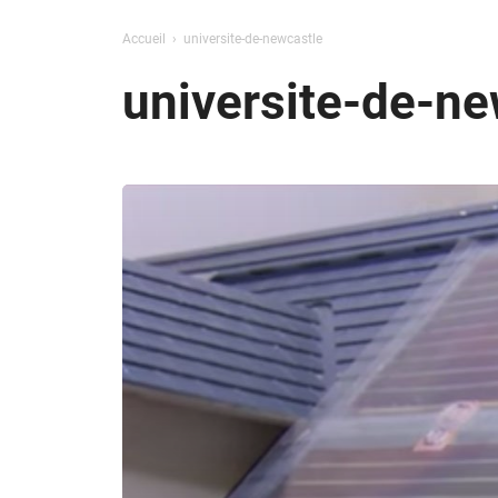
Accueil
universite-de-newcastle
universite-de-ne