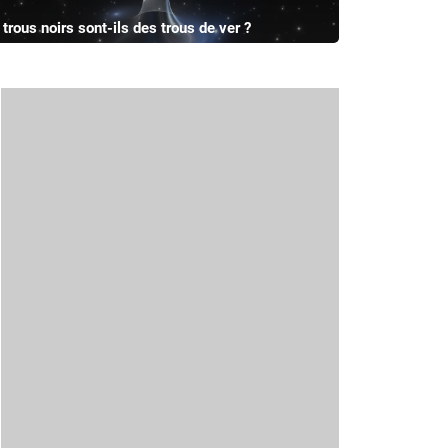
 trous noirs sont-ils des trous de ver ?