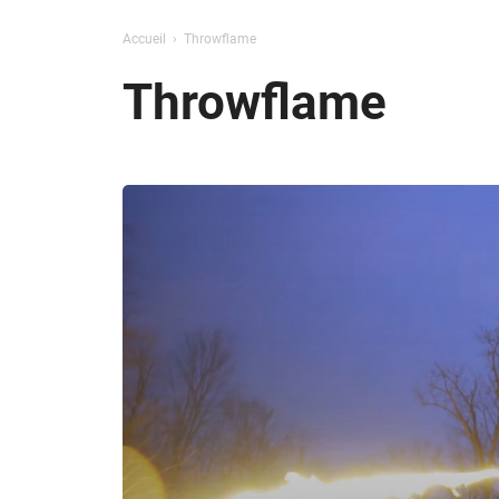
Accueil
Throwflame
Throwflame