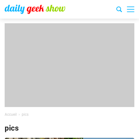
Accueil
pics
pics