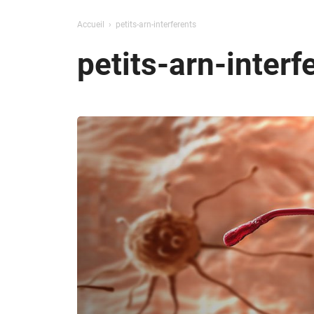
Accueil
petits-arn-interferents
petits-arn-interf