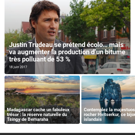
Justin Trudeau se prétend écolo… mais
va augmenter la production d’un bitume
très polluant de 53 %
18 juin 2017
Madagascar cache un fabuleux
Contemplez la majestuos
trésor : la réserve naturelle du
rocher Hvítserkur, ce bijo
Tsingy de Bemaraha
islandais