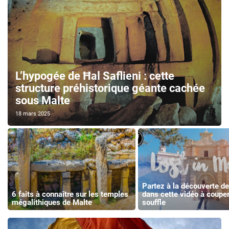
L’hypogée de Ħal Saflieni : cette
structure préhistorique géante cachée
sous Malte
18 mars 2025
Partez à la découverte d
6 faits à connaître sur les temples
dans cette vidéo à couper
mégalithiques de Malte
souffle