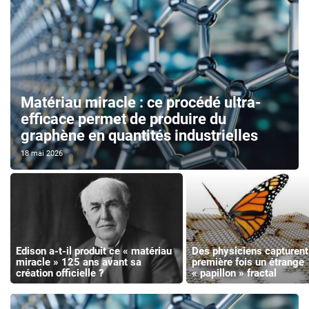
Matériau miracle : ce procédé ultra-
efficace permet de produire du
graphène en quantités industrielles
18 mai 2026
Edison a-t-il produit ce « matériau
Des physiciens capturent 
miracle » 125 ans avant sa
première fois un étrange
création officielle ?
« papillon » fractal